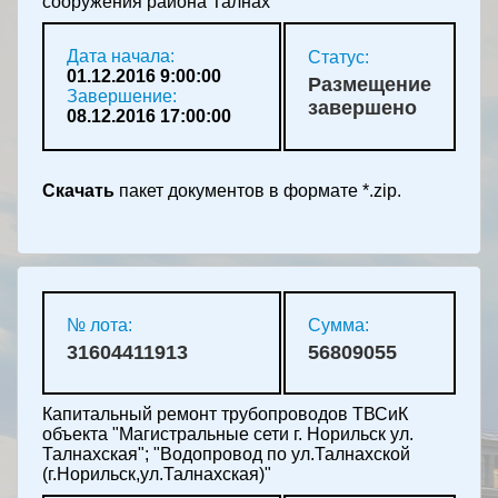
сооружения района Талнах
Дата начала:
Статус:
01.12.2016 9:00:00
Размещение
Завершение:
завершено
08.12.2016 17:00:00
Скачать
пакет документов в формате *.zip.
№ лота:
Сумма:
31604411913
56809055
Капитальный ремонт трубопроводов ТВСиК
объекта "Магистральные сети г. Норильск ул.
Талнахская"; "Водопровод по ул.Талнахской
(г.Норильск,ул.Талнахская)"