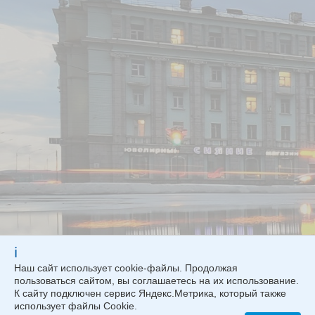
ℹ
Наш сайт использует cookie-файлы. Продолжая
пользоваться сайтом, вы соглашаетесь на их использование.
2017-2026 (с) Все права защищены.
К сайту подключен сервис Яндекс.Метрика, который также
Адрес: 663302, Красноярский край, г. Норильск, улица Нансена, 18а. Тел.:
использует файлы Cookie.
+7 (3919) 22-48-42 Факс: +7 (3919) 22-48-43 e-mail: mail@mupkosnorilsk.ru